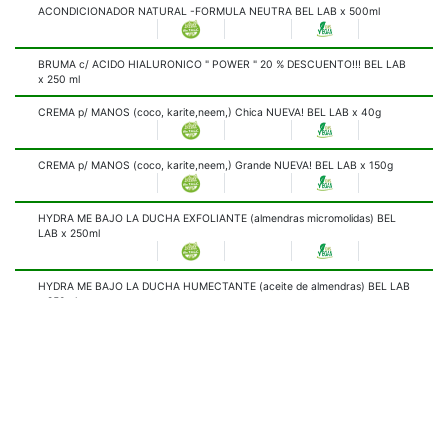
ACONDICIONADOR NATURAL -FORMULA NEUTRA BEL LAB x 500ml
BRUMA c/ ACIDO HIALURONICO " POWER " 20 % DESCUENTO!!! BEL LAB
x 250 ml
CREMA p/ MANOS (coco, karite,neem,) Chica NUEVA! BEL LAB x 40g
CREMA p/ MANOS (coco, karite,neem,) Grande NUEVA! BEL LAB x 150g
HYDRA ME BAJO LA DUCHA EXFOLIANTE (almendras micromolidas) BEL
LAB x 250ml
HYDRA ME BAJO LA DUCHA HUMECTANTE (aceite de almendras) BEL LAB
x 250ml
HYDRA ME CREMA FACIAL COLOR 1 "CLARO" USO DIARIO ORGANICO
NUEVA!! BEL LAB x 50 ml
HYDRA ME CREMA FACIAL COLOR 2 "MEDIO" USO DIARIO ORGANICO
NUEVA!! BEL LAB x 50 ml