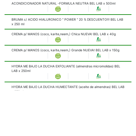
ACONDICIONADOR NATURAL -FORMULA NEUTRA BEL LAB x 500ml
BRUMA c/ ACIDO HIALURONICO " POWER " 20 % DESCUENTO!!! BEL LAB
x 250 ml
CREMA p/ MANOS (coco, karite,neem,) Chica NUEVA! BEL LAB x 40g
CREMA p/ MANOS (coco, karite,neem,) Grande NUEVA! BEL LAB x 150g
HYDRA ME BAJO LA DUCHA EXFOLIANTE (almendras micromolidas) BEL
LAB x 250ml
HYDRA ME BAJO LA DUCHA HUMECTANTE (aceite de almendras) BEL LAB
x 250ml
HYDRA ME CREMA FACIAL COLOR 1 "CLARO" USO DIARIO ORGANICO
NUEVA!! BEL LAB x 50 ml
HYDRA ME CREMA FACIAL COLOR 2 "MEDIO" USO DIARIO ORGANICO
NUEVA!! BEL LAB x 50 ml